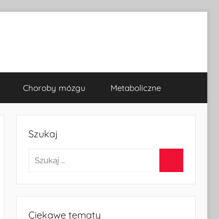
Choroby mózgu
Metaboliczne
Szukaj
Szukaj:
Szukaj
Ciekawe tematy