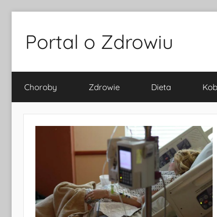
Przejdź
do
Portal o Zdrowiu
treści
Choroby
Zdrowie
Dieta
Kob