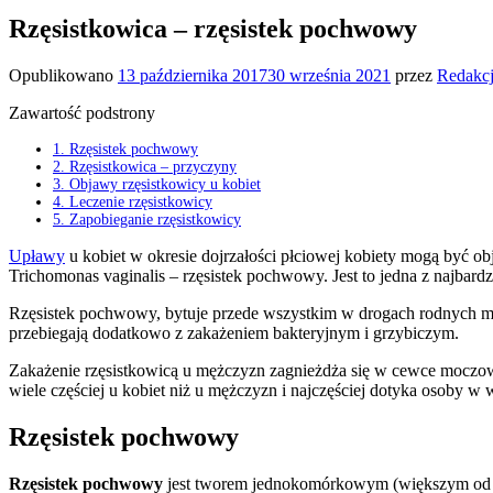
Rzęsistkowica – rzęsistek pochwowy
Opublikowano
13 października 2017
30 września 2021
przez
Redakc
Zawartość podstrony
1.
Rzęsistek pochwowy
2.
Rzęsistkowica – przyczyny
3.
Objawy rzęsistkowicy u kobiet
4.
Leczenie rzęsistkowicy
5.
Zapobieganie rzęsistkowicy
Upławy
u kobiet w okresie dojrzałości płciowej kobiety mogą być o
Trichomonas vaginalis – rzęsistek pochwowy. Jest to jedna z najbar
Rzęsistek pochwowy, bytuje przede wszystkim w drogach rodnych mę
przebiegają dodatkowo z zakażeniem bakteryjnym i grzybiczym.
Zakażenie rzęsistkowicą u mężczyzn zagnieżdża się w cewce moczowe
wiele częściej u kobiet niż u mężczyzn i najczęściej dotyka osoby w 
Rzęsistek pochwowy
Rzęsistek pochwowy
jest tworem jednokomórkowym (większym od lu