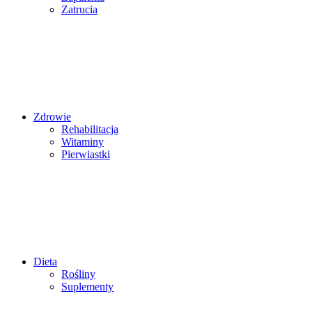
Zatrucia
Zdrowie
Rehabilitacja
Witaminy
Pierwiastki
Dieta
Rośliny
Suplementy