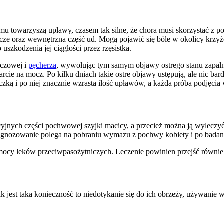
u towarzyszą upławy, czasem tak silne, że chora musi skorzystać z p
krocze oraz wewnętrzna część ud. Mogą pojawić się bóle w okolicy kr
szkodzenia jej ciągłości przez rzęsistka.
oczowej i
pęcherza
, wywołując tym samym objawy ostrego stanu zapal
arcie na mocz. Po kilku dniach takie ostre objawy ustępują, ale nic bar
zką i po niej znacznie wzrasta ilość upławów, a każda próba podjęci
yjnych części pochwowej szyjki macicy, a przecież można ją wyleczy
 Diagnozowanie polega na pobraniu wymazu z pochwy kobiety i po badani
cy leków przeciwpasożytniczych. Leczenie powinien przejść równie par
 jak jest taka konieczność to niedotykanie się do ich obrzeży, używan