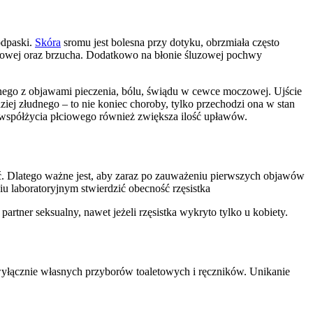
odpaski.
Skóra
sromu jest bolesna przy dotyku, obrzmiała często
zyżowej oraz brzucha. Dodatkowo na błonie śluzowej pochwy
nego z objawami pieczenia, bólu, świądu w cewce moczowej. Ujście
dziej złudnego – to nie koniec choroby, tylko przechodzi ona w stan
a współżycia płciowego również zwiększa ilość upławów.
ć. Dlatego ważne jest, aby zaraz po zauważeniu pierwszych objawów
u laboratoryjnym stwierdzić obecność rzęsistka
tner seksualny, nawet jeżeli rzęsistka wykryto tylko u kobiety.
ie wyłącznie własnych przyborów toaletowych i ręczników. Unikanie