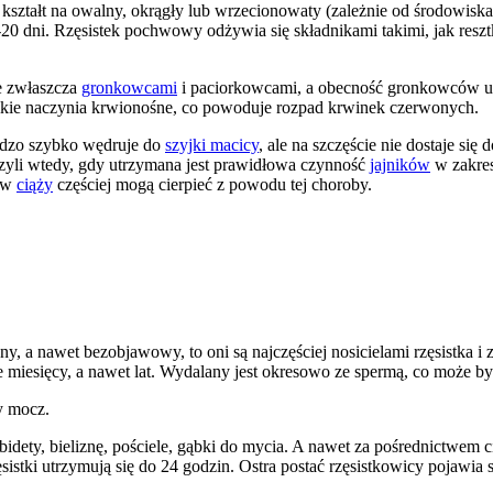
ształt na owalny, okrągły lub wrzecionowaty (zależnie od środowiska
a 14-20 dni. Rzęsistek pochwowy odżywia się składnikami takimi, jak re
ne zwłaszcza
gronkowcami
i paciorkowcami, a obecność gronkowców uł
elkie naczynia krwionośne, co powoduje rozpad krwinek czerwonych.
ardzo szybko wędruje do
szyjki macicy
, ale na szczęście nie dostaje się 
zyli wtedy, gdy utrzymana jest prawidłowa czynność
jajników
w zakres
y w
ciąży
częściej mogą cierpieć z powodu tej choroby.
, a nawet bezobjawowy, to oni są najczęściej nosicielami rzęsistka i
 miesięcy, a nawet lat. Wydalany jest okresowo ze spermą, co może by
y mocz.
bidety, bieliznę, pościele, gąbki do mycia. A nawet za pośrednictwem
sistki utrzymują się do 24 godzin. Ostra postać rzęsistkowicy pojawia 