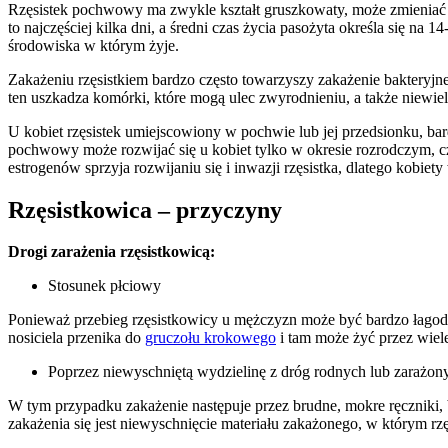
Rzęsistek pochwowy ma zwykle kształt gruszkowaty, może zmieniać k
to najczęściej kilka dni, a średni czas życia pasożyta określa się n
środowiska w którym żyje.
Zakażeniu rzęsistkiem bardzo często towarzyszy zakażenie bakteryj
ten uszkadza komórki, które mogą ulec zwyrodnieniu, a także niewi
U kobiet rzęsistek umiejscowiony w pochwie lub jej przedsionku, b
pochwowy może rozwijać się u kobiet tylko w okresie rozrodczym, c
estrogenów sprzyja rozwijaniu się i inwazji rzęsistka, dlatego kobiet
Rzęsistkowica – przyczyny
Drogi zarażenia rzęsistkowicą:
Stosunek płciowy
Ponieważ przebieg rzęsistkowicy u mężczyzn może być bardzo łagodny
nosiciela przenika do
gruczołu krokowego
i tam może żyć przez wiele
Poprzez niewyschniętą wydzielinę z dróg rodnych lub zarażon
W tym przypadku zakażenie następuje przez brudne, mokre ręczniki, 
zakażenia się jest niewyschnięcie materiału zakażonego, w którym rzę