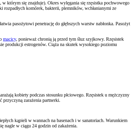
, w którym się znajduje). Okres wylęgania się rzęsistka pochwowego
sztki rozpadłych komórek, bakterii, plemników, wchłanianymi ze
atwia pasożytowi penetrację do głębszych warstw nabłonka. Pasożyt
do
macicy
, ponieważ chronią ją przed tym śluz szyjkowy. Rzęsistek
ie produkcji estrogenów. Ciąża na skutek wysokiego poziomu
 zarażają kobiety podczas stosunku płciowego. Rzęsistek u mężczyzny
ć przyczyną zarażenia partnerki.
 ciepłych kąpieli w wannach na basenach i w sanatoriach. Warunkiem
się nagle w ciągu 24 godzin od zakażenia.