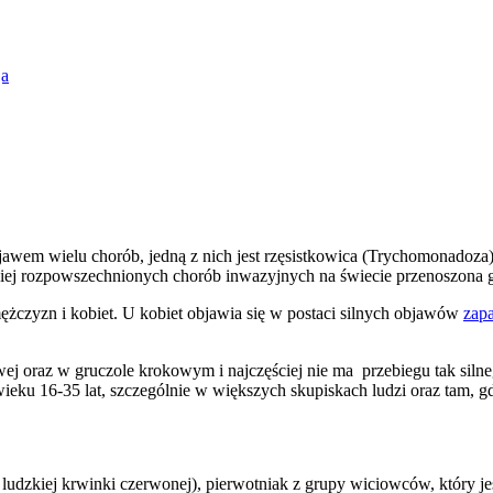
ja
bjawem wielu chorób, jedną z nich jest rzęsistkowica (Trychomonadoza
dziej rozpowszechnionych chorób inwazyjnych na świecie przenoszona 
żczyzn i kobiet. U kobiet objawia się w postaci silnych objawów
zap
j oraz w gruczole krokowym i najczęściej nie ma przebiegu tak silneg
wieku 16-35 lat, szczególnie w większych skupiskach ludzi oraz tam, gd
dzkiej krwinki czerwonej), pierwotniak z grupy wiciowców, który j