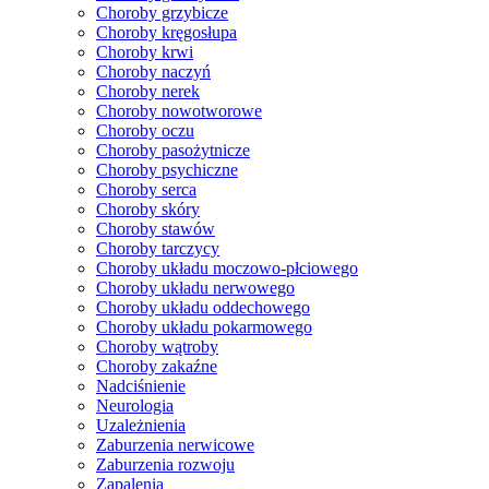
Choroby grzybicze
Choroby kręgosłupa
Choroby krwi
Choroby naczyń
Choroby nerek
Choroby nowotworowe
Choroby oczu
Choroby pasożytnicze
Choroby psychiczne
Choroby serca
Choroby skóry
Choroby stawów
Choroby tarczycy
Choroby układu moczowo-płciowego
Choroby układu nerwowego
Choroby układu oddechowego
Choroby układu pokarmowego
Choroby wątroby
Choroby zakaźne
Nadciśnienie
Neurologia
Uzależnienia
Zaburzenia nerwicowe
Zaburzenia rozwoju
Zapalenia