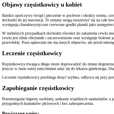
Objawy rzęsistkowicy u kobiet
Bardzo uporczywy świąd i pieczenie w pochwie i okolicy sromu, czem
dochodzi do jej maceracji. Te zmiany mogą rozszerzyć się na całe 
występują charakterystyczne czerwone grudki plamki jako następstwo u
W niektórych przypadkach dochodzi również do zakażenia cewki m
cewki jest silnie obrzmiałe i zaczerwienione oraz występuje bolesne p
przewlekły. Poza upławami nie ma innych objawów, ale przed miesiąc
Leczenie rzęsistkowicy
Rzęsistkowica trwająca długo może doprowadzić do zmian degenerac
jeszcze w fazie ostrej natychmiast udać się do lekarza ginekologa.
Leczenie rzęsistkowicy przebiega dosyć szybko, odbywa się przy pomo
Zapobieganie rzęsistkowicy
Przestrzeganie higieny osobistej, unikanie wspólnych sanitariatów a
przygodnych kontaktów płciowych i bez zabezpieczenia.
Powiązane wpisy: