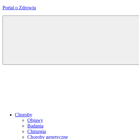
Przejdź
Portal o Zdrowiu
do
treści
Choroby
Objawy
Badania
Chirurgia
Choroby genetyczne